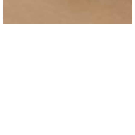
ΚΑΘΙΣΤΙΚΟ
ΔΙΑΜΕΡΙΣΜΑΤΟΣ
ΣΤΟ ΒΟΛΟ
Το εξής καθιστικό αντιμετώπιζε το πρόβλημα των
παράταιρων λειτουργιών στον ίδιο χώρο. Το τζάκι ήταν
απομονωμένο, ενώ η τηλεόραση σε άλλο σημείο στην
απέναντι πλευρά του δωματίου, με συνέπεια ένα τζάκι
εντελώς αχρησιμοποίητο, την τραπεζαρία ανύπαρκτη
λόγω κακής διαρρύθμισης και όλοι οι καναπέδες πλάτη