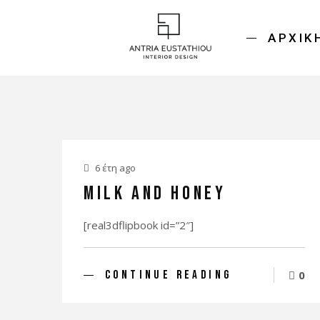
ΑΡΧΙΚ
6 έτη ago
Milk and Honey
[real3dflipbook id=”2″]
CONTINUE READING
0